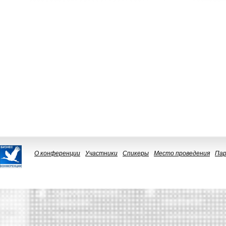
О конференции
Участники
Спикеры
Место проведения
Па