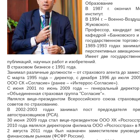
Образование
В 1987 г. окончил Мос
институт.
В 1994 г. – Военно-Возд
Жуковского.
Профессор, кандидат эк
кафедрой «Банковского и
государственном торгово
1989-1993 годах занимал
перспективных авиационн
Имеет две государственн
публикаций, научных работ и изобретений.
В страховом бизнесе с 1991 года.
Занимал различные должности – от страхового агента до замес
С марта 1995 года – директор, с декабря 1996 до июля 200
ООО СК «Согласие» (ранее – «Интеррос-Согласие»).
С июня 2001 по июнь 2009 года –- генеральный директор 
«Объединенная страховая группа "Согласие"».
Являлся вице-президентом Всероссийского союза страховщи
советов по страхованию.
В 2002-2003 годах занимал пост председателя през
автостраховщиков (РСА).
30 июня 2009 года стал вице-президентом ООО ХК «Росгосстр
2010 года являлся директором филиала ООО «Росгосстрах» в М
2 августа 2011 года был назначен заместителем руковод
финансовым рынкам (ФСФР России).