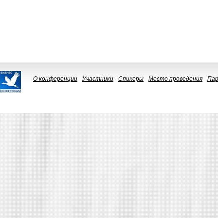
О конференции
Участники
Спикеры
Место проведения
Па