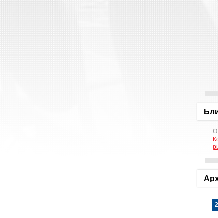
Бл
О
К
р
Арх
2