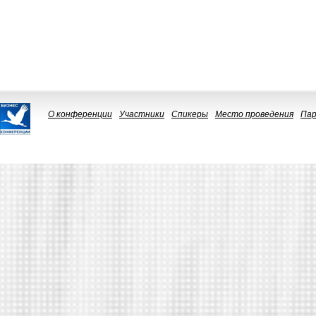
О конференции
Участники
Спикеры
Место проведения
Па