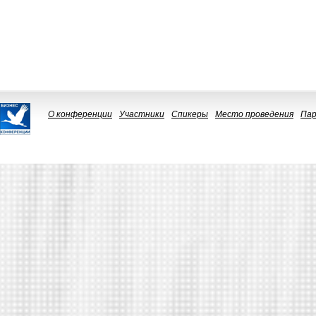
О конференции
Участники
Спикеры
Место проведения
Па