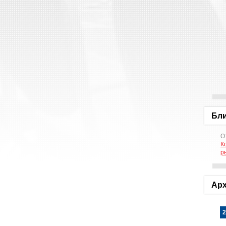
Бл
О
К
р
Арх
2